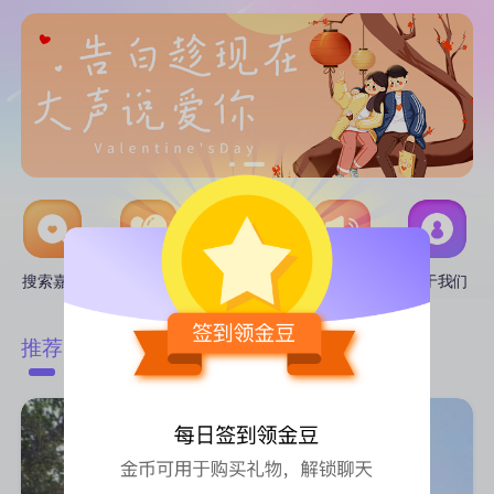
搜索嘉宾
线下活动
互选CP
推广中心
关于我们
附近
推荐
匹配
热门