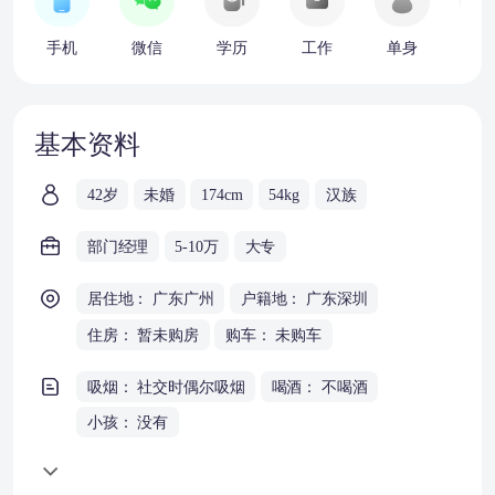
手机
微信
学历
工作
单身
车
基本资料
42岁
未婚
174cm
54kg
汉族
部门经理
5-10万
大专
居住地： 广东广州
户籍地： 广东深圳
住房： 暂未购房
购车： 未购车
吸烟： 社交时偶尔吸烟
喝酒： 不喝酒
小孩： 没有