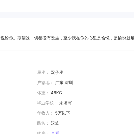
愉悦给你。期望这一切都没有发生，至少我在你的心里是愉悦，是愉悦就
星座：
双子座
户籍地：
广东 深圳
体重：
46KG
毕业学校：
未填写
年收入：
5万以下
民族：
汉族
购房：
查看