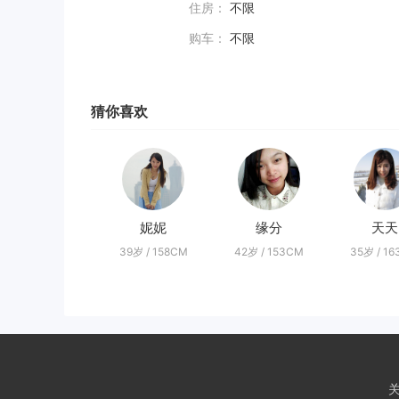
住房：
不限
购车：
不限
猜你喜欢
妮妮
缘分
天天
39岁 / 158CM
42岁 / 153CM
35岁 / 1