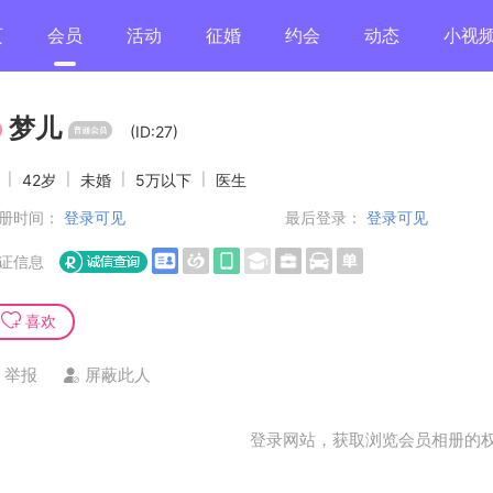
页
会员
活动
征婚
约会
动态
小视
梦儿
(ID:27)
女
|
42岁
|
未婚
|
5万以下
|
医生
册时间：
登录可见
最后登录：
登录可见
证信息
喜欢
举报
屏蔽此人
登录网站，获取浏览会员相册的