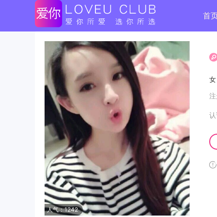
首
注
认
人气：1242