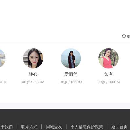
换
静心
爱丽丝
如有
63CM
40岁 / 158CM
38岁 / 166CM
39岁 / 166CM
关于我们
|
联系方式
|
同城交友
|
个人信息保护政策
|
返回首页