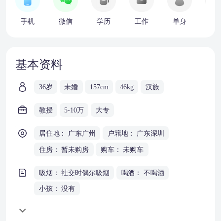
手机
微信
学历
工作
单身
车
基本资料
36岁
未婚
157cm
46kg
汉族
教授
5-10万
大专
居住地： 广东广州
户籍地： 广东深圳
住房： 暂未购房
购车： 未购车
吸烟： 社交时偶尔吸烟
喝酒： 不喝酒
小孩： 没有