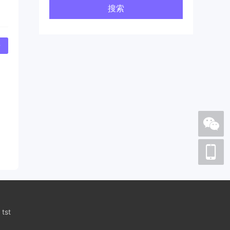
搜索
论
tst