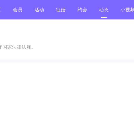
页
会员
活动
征婚
约会
动态
小视
守国家法律法规。